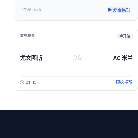
观看集锦
伯纳乌球场
意甲联赛
待开始
尤文图斯
VS
AC 米兰
21:45
预约提醒