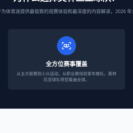
为体育迷提供最极致的观赛体验和最深度的内容解读，2026 
全方位赛事覆盖
从五大联赛到小众运动，从职业赛场到青年梯队，奥林
匹亚球队带您看遍全球。