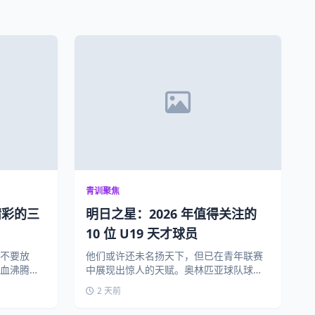
青训聚焦
精彩的三
明日之星：2026 年值得关注的
10 位 U19 天才球员
不要放
他们或许还未名扬天下，但已在青年联赛
血沸腾的
中展现出惊人的天赋。奥林匹亚球队球探
报告...
2 天前