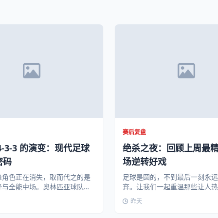
赛后复盘
4-3-3 的演变：现代足球
绝杀之夜：回顾上周最
密码
场逆转好戏
锋角色正在消失，取而代之的是
足球是圆的，不到最后一刻永远
锋与全能中场。奥林匹亚球队战
弃。让我们一起重温那些让人热
...
补时阶段...
昨天