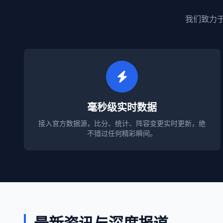
我们致力于
毫秒级实时数据
接入官方数据源，比分、统计、阵容变更实时更新，绝
不错过任何精彩瞬间。
最新资讯与深度报道